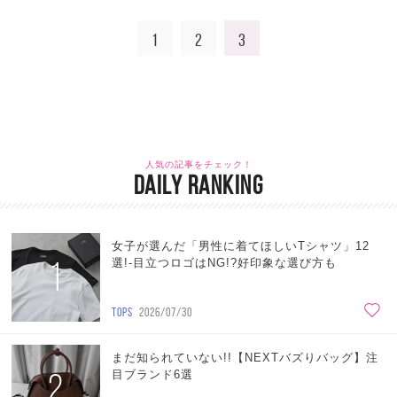
1
2
3
人気の記事をチェック！
DAILY RANKING
女子が選んだ「男性に着てほしいTシャツ」12
1
選!-目立つロゴはNG!?好印象な選び方も
TOPS
2026/07/30
まだ知られていない!!【NEXTバズりバッグ】注
2
目ブランド6選