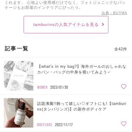
くれます。 心地よい使用感だけでなく、フォトジェニックなパッ
ケージもお部屋のインテリアにぴったり。
出典：BUYMA
tamburinsの人気アイテムを見る
記事一覧
全42件
【what's in my bag?】海外ガールのおしゃれな
カバン・バッグの中身を覗いてみよう✓
WOMEN
2023/01/30
話題沸騰!!飾って嬉しい♡ギフトにも!【tamburi
ns(タンバリンズ)】の新作ボディケア
BODYCARE
2022/11/17