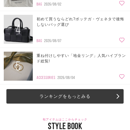
BAG
2026/08/02
初めて買うならどれ?ボッテガ・ヴェネタで後悔
4
しないバッグ選び
BAG
2026/08/07
重ね付けしやすい「地金リング」人気ハイブラン
5
ド総覧!
ACCESSORIES
2026/08/04
ランキングをもっとみる
旬アイテムはここからチェック
STYLE BOOK