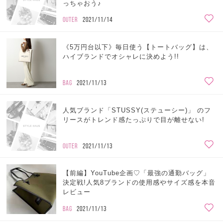
っちゃおう♪
OUTER
2021/11/14
《5万円台以下》毎日使う【トートバッグ】は、
ハイブランドでオシャレに決めよう!!
BAG
2021/11/13
人気ブランド「STUSSY(ステューシー)」 のフ
リースがトレンド感たっぷりで目が離せない!
OUTER
2021/11/13
【前編】YouTube企画♡「最強の通勤バッグ」
決定戦!人気8ブランドの使用感やサイズ感を本音
レビュー
BAG
2021/11/13