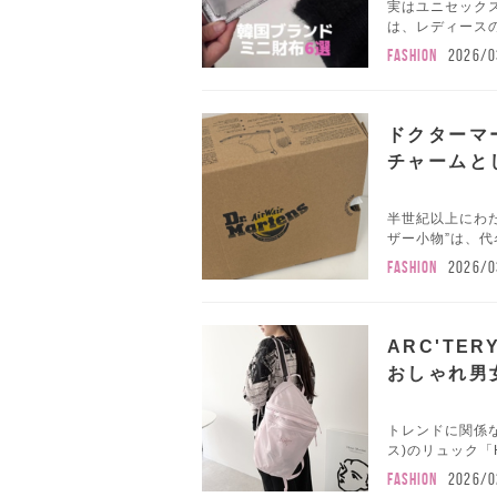
実はユニセック
は、レディースの
FASHION
2026/0
ドクターマ
チャームと
半世紀以上にわた
ザー小物”は、代
FASHION
2026/0
ARC'TE
おしゃれ男
トレンドに関係な
ス)のリュック「H
FASHION
2026/0