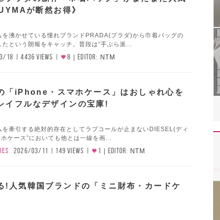
UYMAが断然お得》
を沸かせている憧れブランドPRADA(プラダ)から巾着バッグの
たという朗報をキャッチ。普段は“手ぶら派...
3/18
4436 VIEWS
8
EDITOR:
NTM
の「iPhone・スマホケース」はおしゃれ心を
レイフルなデザインの宝庫!
ムを牽引する絶対的存在としてラブコールが止まないDIESEL(ディ
マホケース”においても他とは一線を画...
IES
2026/03/11
149 VIEWS
1
EDITOR:
NTM
る!人気韓国ブランドの「ミニ財布・カードケ