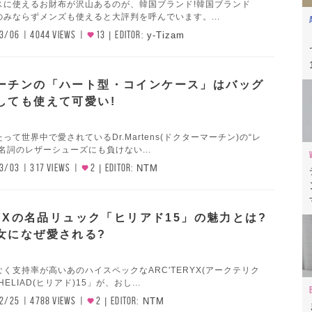
スに使えるお財布が沢山あるのが、韓国ブランド!韓国ブランド
みならずメンズも使えると大評判を呼んでいます。...
3/06
4044 VIEWS
13
EDITOR:
y-Tizam
ーチンの「ハート型・コインケース」はバッグ
しても使えて可愛い!
って世界中で愛されているDr.Martens(ドクターマーチン)の“レ
名詞のレザーシューズにも負けない...
3/03
317 VIEWS
2
EDITOR:
NTM
RYXの名品リュック「ヒリアド15」の魅力とは?
女になぜ愛される?
く支持率が高いあのハイスペックなARC'TERYX(アークテリク
ELIAD(ヒリアド)15」が、おし...
2/25
4788 VIEWS
2
EDITOR:
NTM