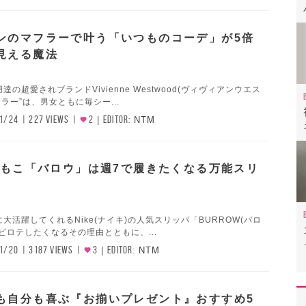
ンのマフラーで叶う「いつものコーデ」が5倍
見える魔法
の超愛されブランドVivienne Westwood(ヴィヴィアンウエス
ラー”は、男女ともに毎シー...
1/24
227 VIEWS
2
EDITOR:
NTM
もこもこ「バロウ」は週7で履きたくなる万能スリ
大活躍してくれるNike(ナイキ)の人気スリッパ「BURROW(バロ
ビロテしたくなるその理由とともに、...
1/20
3187 VIEWS
3
EDITOR:
NTM
も自分も喜ぶ『お揃いプレゼント』おすすめ5