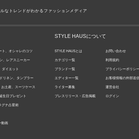
アルなトレンドがわかるファッションメディア
STYLE HAUSについて
ネート、オシャレのコツ
STYLE HAUSとは
お問い合わせ
ョン、レアスニーカー
カテゴリ一覧
利用規約
ジ、ダイエット
ブランド一覧
プライバシーポリシ
ベッドリネン、タンブラー
エディター一覧
お客様情報の外部送
報、お土産、スーツケース
ライター募集
運営会社
やお誕生日プレゼント
プレスリリース・広告掲載
ログイン
のラグナ占星術
ー動画