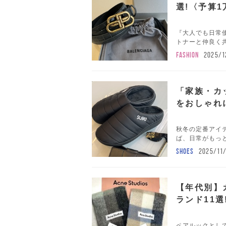
選!〈予算1
『大人でも日常
トナーと仲良く共
FASHION
2025/1
「家族・カ
をおしゃれ
秋冬の定番アイテ
ば、日常がもっと
SHOES
2025/11
【年代別】
ランド11選
ペアルックとして