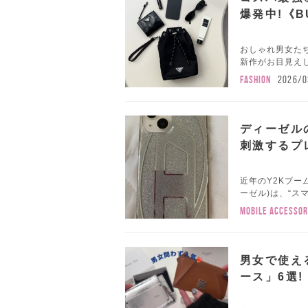
爆発中!《B
おしゃれ男女たち
新作がお目見えし
FASHION
2026/0
ディーゼル
刺激するプ
近年のY2Kブー
ーゼル)は、“ス
MOBILE ACCESSOR
男女で使え
ース」6選!