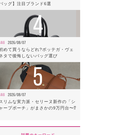
バッグ】注目ブランド6選
4
BAG
2026/08/07
初めて買うならどれ?ボッテガ・ヴェ
ネタで後悔しないバッグ選び
5
BAG
2026/08/07
スリムな実力派・セリーヌ新作の「シ
ャープポーチ」がまさかの9万円台〜⁉