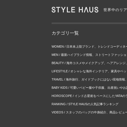
世界中のリ
カテゴリ一覧
WOMEN / 日本未上陸ブランド、トレンドコーディ
MEN / 最新ハイブランド情報、ストリートファッシ
BEAUTY / 海外コスメやメイクアップ、ヘアアレン
LIFESTYLE / オシャレな海外インテリア、家具や
TRAVEL / 海外旅行、ガイドブックにはない現地情
BABY KIDS / 可愛いベビー服や子供服、出産祝い
HOROSCOPE / インド占星術をベースにしたYATA
RANKING / STYLE HAUSの人気記事ランキング
VIDEOS / スタッフのバッグの中身紹介、商品レビュ