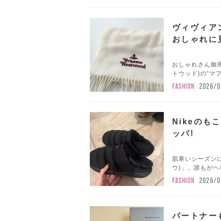
ヴィヴィア
おしゃれに
おしゃれさん御用達
トウッド)の“マフ
FASHION
2026/0
Nikeの
ッパ!
肌寒いシーズンに
ウ)」。誰もがヘ
FASHION
2026/0
パートナー