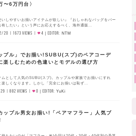
万〜6万円台〉
使いしやすいお揃いアイテムが欲しい』『おしゃれなバッグをパー
有したい』という声にお応えするべく、海外通販...
2/20
1673 VIEWS
4
EDITOR:
NTM
ップル」でお揃い!SUBU(スブ)のペアコーデ
に楽しむための色違いとモデルの選び方
ムとして人気のSUBU(スブ)。カップルや家族でお揃いにすれ
楽しくなります。しかし「完全にお揃いは恥ず...
/29
882 VIEWS
0
EDITOR:
YuKi
カップル男女お揃い!「ペアマフラー」人気ブ
!
持ちたいのが「マフラー」🧣!今回は20代・30代・40代別の予算