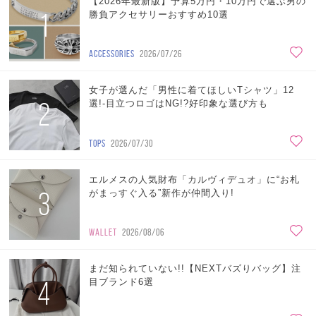
【2026年最新版】予算5万円・10万円で選ぶ男の
1
勝負アクセサリーおすすめ10選
ACCESSORIES
2026/07/26
女子が選んだ「男性に着てほしいTシャツ」12
2
選!-目立つロゴはNG!?好印象な選び方も
TOPS
2026/07/30
エルメスの人気財布「カルヴィデュオ」に“お札
3
がまっすぐ入る”新作が仲間入り!
WALLET
2026/08/06
まだ知られていない!!【NEXTバズりバッグ】注
4
目ブランド6選