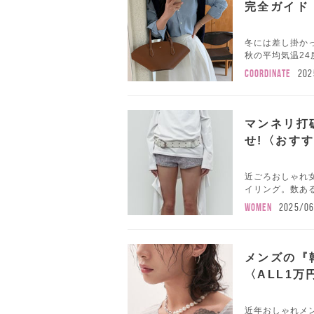
完全ガイド
冬には差し掛か
秋の平均気温24
COORDINATE
202
マンネリ打
せ!〈おす
近ごろおしゃれ女
イリング。数ある
WOMEN
2025/0
メンズの『
〈ALL1万
近年おしゃれメ