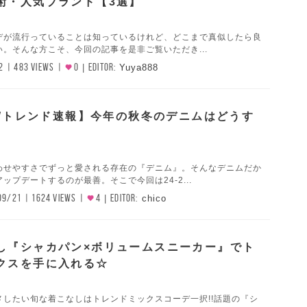
術・人気ブランド【3選】
デが流行っていることは知っているけれど、どこまで真似したら良
。そんな方こそ、今回の記事を是非ご覧いただき...
2
483 VIEWS
0
EDITOR:
Yuya888
5AWトレンド速報】今年の秋冬のデニムはどうす
わせやすさでずっと愛される存在の『デニム』。そんなデニムだか
ップデートするのが最善。そこで今回は24-2...
09/21
1624 VIEWS
4
EDITOR:
chico
し『シャカパン×ボリュームスニーカー』でト
クスを手に入れる☆
メしたい旬な着こなしはトレンドミックスコーデ一択!!話題の『シ