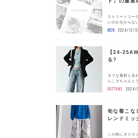
ト」の服装
ストリートコー
いのか分からない
MEN
2024/12/0
【24-2
る?
タフな素材と合
らこそちゃんとア
BOTTOMS
2024/
旬な着こな
レンドミッ
この秋にオスス