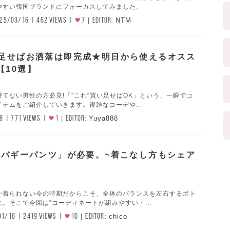
やすい韓国ブランドにフォーカスしてみました。
25/03/16
462 VIEWS
7
EDITOR:
NTM
い足せばお洒落は即完成★明日から使えるオスス
【10選】
てない男性の方必見!「”これ“買い足せばOK」という、一瞬でコ
テムをご紹介していきます。複雑なコーデや...
8
771 VIEWS
1
EDITOR:
Yuya888
は「バギーパンツ」が必要。~着こなし方もシェア
か着られない今の時期だからこそ、全体のバランスを左右するボト
。そこで今回は”コーディネートが組みやすい・...
01/18
2419 VIEWS
10
EDITOR:
chico