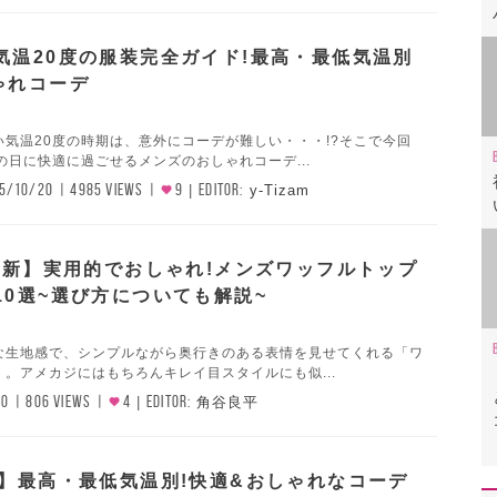
気温20度の服装完全ガイド!最高・最低気温別
ゃれコーデ
気温20度の時期は、意外にコーデが難しい・・・!?そこで今回
の日に快適に過ごせるメンズのおしゃれコーデ...
5/10/20
4985 VIEWS
9
EDITOR:
y-Tizam
年最新】実用的でおしゃれ!メンズワッフルトップ
10選~選び方についても解説~
な生地感で、シンプルながら奥行きのある表情を見せてくれる「ワ
。アメカジにはもちろんキレイ目スタイルにも似...
10
806 VIEWS
4
EDITOR:
角谷良平
装】最高・最低気温別!快適&おしゃれなコーデ