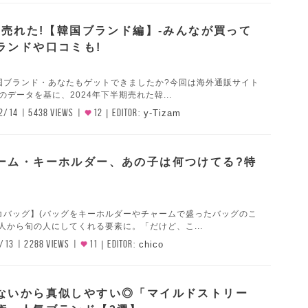
半期売れた!【韓国ブランド編】-みんなが買って
ランドや口コミも!
国ブランド・あなたもゲットできましたか?今回は海外通販サイト
)のデータを基に、2024年下半期売れた韓...
2/14
5438 VIEWS
12
EDITOR:
y-Tizam
ーム・キーホルダー、あの子は何つけてる?特
コバッグ】(バッグをキーホルダーやチャームで盛ったバッグのこ
人から旬の人にしてくれる要素に。「だけど、こ...
/13
2288 VIEWS
11
EDITOR:
chico
ないから真似しやすい◎「マイルドストリー