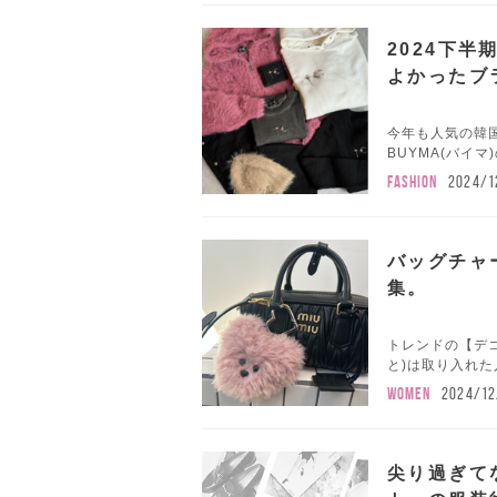
2024下
よかったブ
今年も人気の韓
BUYMA(バイマ
FASHION
2024/1
バッグチャ
集。
トレンドの【デ
と)は取り入れた
WOMEN
2024/12
尖り過ぎて