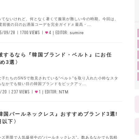
ってないけれど、何となく暑くて服装が難しい今の時期。今回は、
度前後の日のお洒落コーデを完全ガイド♬最高・...
5/09/28
1700 VIEWS
4
EDITOR:
sumire
破するなら『韓国ブランド・ベルト』にお任
すめ3選〉
子たちのSNSで散見されている“ベルト”を取り入れた小粋なスタ
なかでも狙い目の韓国ブランドをピックアッ...
6/20
237 VIEWS
1
EDITOR:
NTM
韓国パールネックレス』おすすめブランド3選!
円以下〉
ンズ界隈で人気爆発中の“パールネックレス”。数あるなかでも気軽