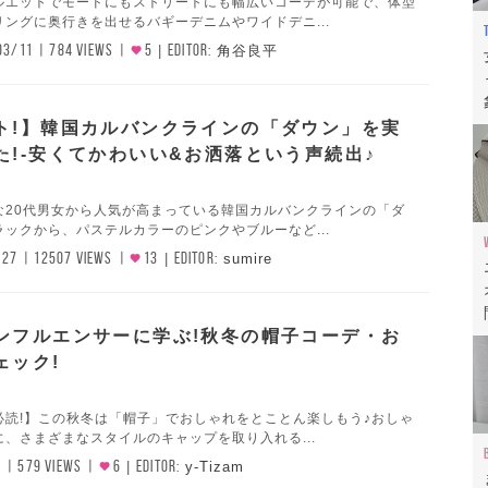
ルエットでモードにもストリートにも幅広いコーデが可能で、体型
ングに奥行きを出せるバギーデニムやワイドデニ...
03/11
784 VIEWS
5
EDITOR:
角谷良平
ト!】韓国カルバンクラインの「ダウン」を実
た!-安くてかわいい&お洒落という声続出♪
な20代男女から人気が高まっている韓国カルバンクラインの「ダ
ックから、パステルカラーのピンクやブルーなど...
/27
12507 VIEWS
13
EDITOR:
sumire
ンフルエンサーに学ぶ!秋冬の帽子コーデ・お
ェック!
必読!】この秋冬は「帽子」でおしゃれをとことん楽しもう♪おしゃ
、さまざまなスタイルのキャップを取り入れる...
2
579 VIEWS
6
EDITOR:
y-Tizam