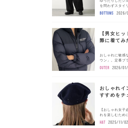
ゆったりしたシ
を問わずスタイリ
BOTTOMS
2026/
【男女ヒッ
際に着てみ
おしゃれに敏感
ウン」。定番ブラ
OUTER
2026/01
おしゃれイ
すすめをチ
【おしゃれ女子
れを楽しむために
HAT
2025/11/0