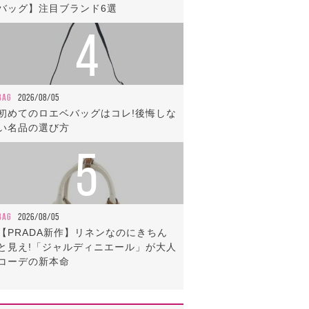
バッグ】注目ブランド6選
4
BAG
2026/08/05
初めてのロエベバッグはコレ!後悔しな
い名品の選び方
5
BAG
2026/08/05
【PRADA新作】リネンなのにきちん
と見え!「ジャルディニエール」が大人
コーデの新本命