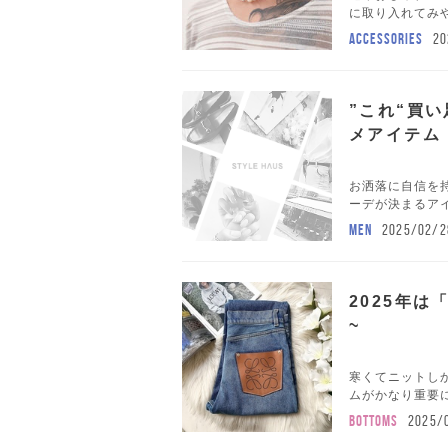
に取り入れてみ
ACCESSORIES
20
”これ“買
メアイテム
お洒落に自信を持
ーデが決まるアイ
MEN
2025/02/2
2025年
~
寒くてニットし
ムがかなり重要に
BOTTOMS
2025/