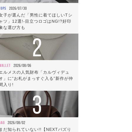
TOPS
2026/07/30
女子が選んだ「男性に着てほしいTシ
ャツ」12選!-目立つロゴはNG!?好印
象な選び方も
2
WALLET
2026/08/06
エルメスの人気財布「カルヴィデュ
オ」に“お札がまっすぐ入る”新作が仲
間入り!
3
BAG
2026/08/02
まだ知られていない!!【NEXTバズり