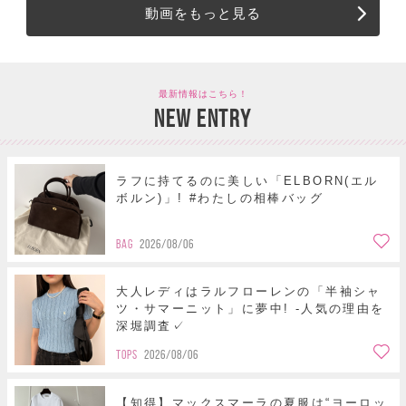
動画をもっと見る
最新情報はこちら！
NEW ENTRY
ラフに持てるのに美しい「ELBORN(エル
ボルン)」! #わたしの相棒バッグ
BAG
2026/08/06
大人レディはラルフローレンの「半袖シャ
ツ・サマーニット」に夢中! -人気の理由を
深堀調査✓
TOPS
2026/08/06
【知得】マックスマーラの夏服は“ヨーロッ