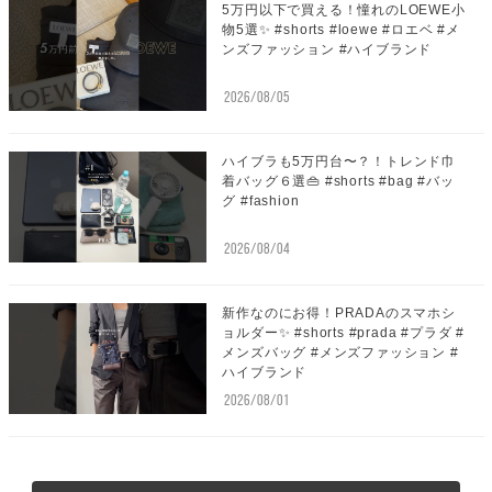
5万円以下で買える！憧れのLOEWE小
物5選✨ #shorts #loewe #ロエベ #メ
ンズファッション #ハイブランド
2026/08/05
ハイブラも5万円台〜？！トレンド巾
着バッグ６選👜 #shorts #bag #バッ
グ #fashion
2026/08/04
新作なのにお得！PRADAのスマホシ
ョルダー✨ #shorts #prada #プラダ #
メンズバッグ #メンズファッション #
ハイブランド
2026/08/01