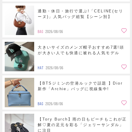
通勤・休日・旅行で選ぶ!「CELINE(セリ
ーヌ)」人気バッグ総覧【シーン別】
BAG
2026/08/06
大きいサイズのメンズ帽子おすすめ7選!頭
が大きい人でも快適に被れる人気モデル
HAT
2026/08/06
【BTSジミンの空港ルックで話題 】Dior
新作「Archie」バッグに視線集中!
BAG
2026/08/06
【Tory Burch】雨の日もビーチもこれが正
解♡夏の足元を彩る「ジェリーサンダル」
に注目