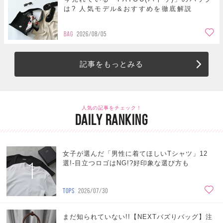
は? 人気モデル&おすすめを徹底解説
BAG
2026/08/05
記事をもっとみる
人気の記事をチェック！
DAILY RANKING
女子が選んだ「男性に着てほしいTシャツ」12
1
選!-目立つロゴはNG!?好印象な選び方も
TOPS
2026/07/30
まだ知られていない!!【NEXTバズりバッグ】注