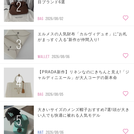
2
目ブランド6選
BAG
2026/08/02
エルメスの人気財布「カルヴィデュオ」に“お札
3
がまっすぐ入る”新作が仲間入り!
WALLET
2026/08/06
【PRADA新作】リネンなのにきちんと見え!「ジ
4
ャルディニエール」が大人コーデの新本命
BAG
2026/08/05
大きいサイズのメンズ帽子おすすめ7選!頭が大き
5
い人でも快適に被れる人気モデル
HAT
2026/08/06