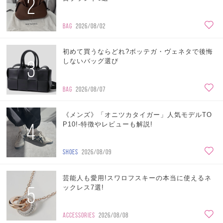
2
BAG
2026/08/02
初めて買うならどれ?ボッテガ・ヴェネタで後悔
3
しないバッグ選び
BAG
2026/08/07
《メンズ》「オニツカタイガー」人気モデルTO
4
P10!-特徴やレビューも解説!
SHOES
2026/08/09
芸能人も愛用!スワロフスキーの本当に使えるネ
5
ックレス7選!
ACCESSORIES
2026/08/08