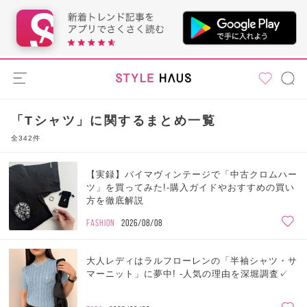
「Tシャツ」に関するまとめ一覧
全342件
【実録】バイマヴィンテージで「中古クロムハー
ツ」を買ってみた!-購入ガイドやおすすめの買い
方を徹底解説
FASHION
2026/08/08
大人レディはラルフローレンの「半袖シャツ・サ
マーニット」に夢中! -人気の理由を深堀調査✓