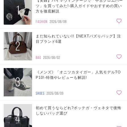
【実録】バイマヴィンテージで「中古クロムハー
1
ツ」を買ってみた!-購入ガイドやおすすめの買い
方を徹底解説
FASHION
2026/08/08
まだ知られていない!!【NEXTバズりバッグ】注
2
目ブランド6選
BAG
2026/08/02
《メンズ》「オニツカタイガー」人気モデルTO
3
P10!-特徴やレビューも解説!
SHOES
2026/08/09
初めて買うならどれ?ボッテガ・ヴェネタで後悔
4
しないバッグ選び