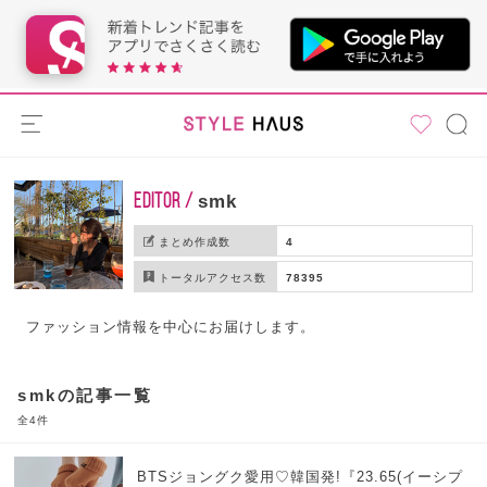
EDITOR /
smk
まとめ作成数
4
トータルアクセス数
78395
ファッション情報を中心にお届けします。
smkの記事一覧
全4件
BTSジョングク愛用♡韓国発!『23.65(イーシプ