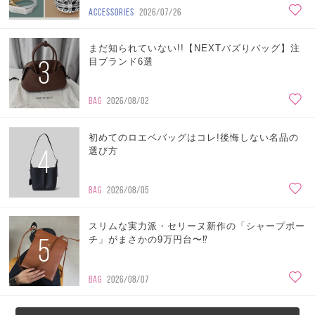
ACCESSORIES
2026/07/26
まだ知られていない!!【NEXTバズりバッグ】注
3
目ブランド6選
BAG
2026/08/02
初めてのロエベバッグはコレ!後悔しない名品の
4
選び方
BAG
2026/08/05
スリムな実力派・セリーヌ新作の「シャープポー
5
チ」がまさかの9万円台〜⁉
BAG
2026/08/07