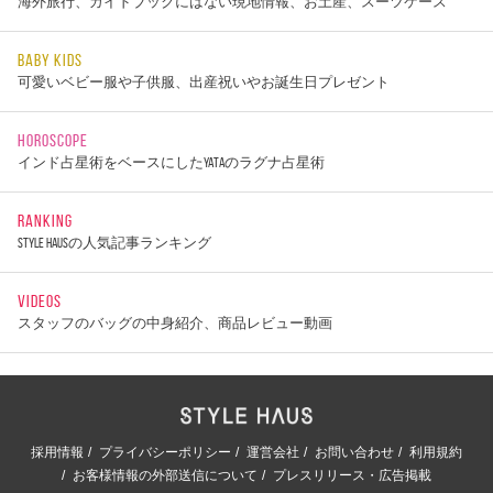
海外旅行、ガイドブックにはない現地情報、お土産、スーツケース
BABY KIDS
可愛いベビー服や子供服、出産祝いやお誕生日プレゼント
HOROSCOPE
インド占星術をベースにしたYATAのラグナ占星術
RANKING
STYLE HAUSの人気記事ランキング
VIDEOS
スタッフのバッグの中身紹介、商品レビュー動画
採用情報
プライバシーポリシー
運営会社
お問い合わせ
利用規約
お客様情報の外部送信について
プレスリリース・広告掲載