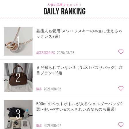
人気の記事をチェック！
DAILY RANKING
芸能人も愛用!スワロフスキーの本当に使えるネ
1
ックレス7選!
ACCESSORIES
2026/08/08
まだ知られていない!!【NEXTバズりバッグ】注
2
目ブランド6選
BAG
2026/08/02
500mlのペットボトルが入るショルダーバッグ9
3
選!-使いやすい&大人きれいめなものも厳選!
BAG
2026/08/07