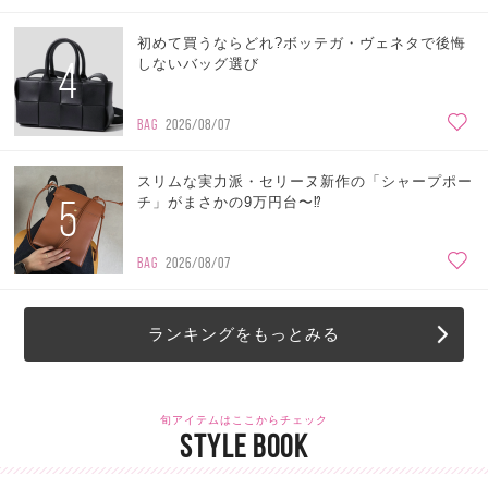
初めて買うならどれ?ボッテガ・ヴェネタで後悔
4
しないバッグ選び
BAG
2026/08/07
スリムな実力派・セリーヌ新作の「シャープポー
5
チ」がまさかの9万円台〜⁉
BAG
2026/08/07
ランキングをもっとみる
旬アイテムはここからチェック
STYLE BOOK