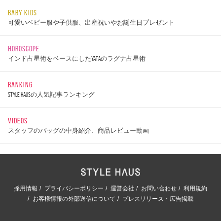
BABY KIDS
可愛いベビー服や子供服、出産祝いやお誕生日プレゼント
HOROSCOPE
インド占星術をベースにしたYATAのラグナ占星術
RANKING
STYLE HAUSの人気記事ランキング
VIDEOS
スタッフのバッグの中身紹介、商品レビュー動画
採用情報
プライバシーポリシー
運営会社
お問い合わせ
利用規約
お客様情報の外部送信について
プレスリリース・広告掲載