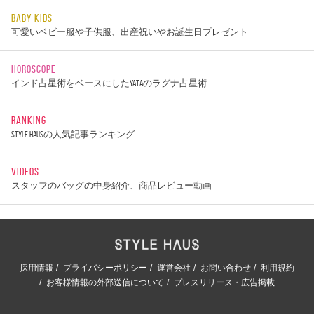
BABY KIDS
可愛いベビー服や子供服、出産祝いやお誕生日プレゼント
HOROSCOPE
インド占星術をベースにしたYATAのラグナ占星術
RANKING
STYLE HAUSの人気記事ランキング
VIDEOS
スタッフのバッグの中身紹介、商品レビュー動画
採用情報
プライバシーポリシー
運営会社
お問い合わせ
利用規約
お客様情報の外部送信について
プレスリリース・広告掲載