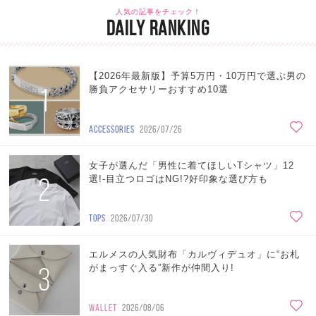
人気の記事をチェック！
DAILY RANKING
【2026年最新版】予算5万円・10万円で選ぶ男の
1
勝負アクセサリーおすすめ10選
ACCESSORIES
2026/07/26
女子が選んだ「男性に着てほしいTシャツ」12
2
選!-目立つロゴはNG!?好印象な選び方も
TOPS
2026/07/30
エルメスの人気財布「カルヴィデュオ」に“お札
3
がまっすぐ入る”新作が仲間入り!
WALLET
2026/08/06