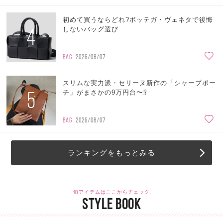
初めて買うならどれ?ボッテガ・ヴェネタで後悔
4
しないバッグ選び
BAG
2026/08/07
スリムな実力派・セリーヌ新作の「シャープポー
5
チ」がまさかの9万円台〜⁉
BAG
2026/08/07
ランキングをもっとみる
旬アイテムはここからチェック
STYLE BOOK