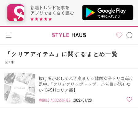
「クリアアイテム」に関するまとめ一覧
全1件
抜け感がおしゃれさ高まり♡韓国女子トリコ&話
題中!「クリアグリップトップ」から目が話せな
い【#SHコリア部】
MOBILE ACCESSORIES
2022/01/29