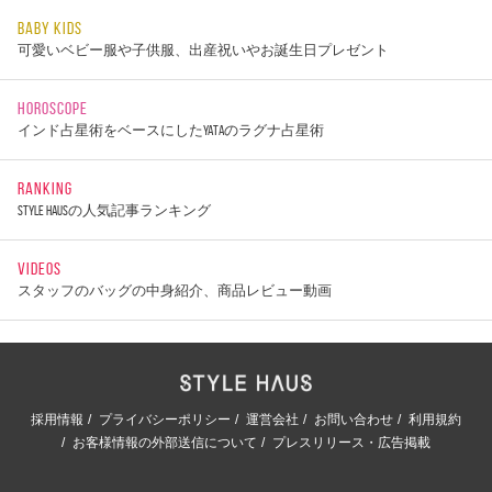
BABY KIDS
可愛いベビー服や子供服、出産祝いやお誕生日プレゼント
HOROSCOPE
インド占星術をベースにしたYATAのラグナ占星術
RANKING
STYLE HAUSの人気記事ランキング
VIDEOS
スタッフのバッグの中身紹介、商品レビュー動画
採用情報
プライバシーポリシー
運営会社
お問い合わせ
利用規約
お客様情報の外部送信について
プレスリリース・広告掲載