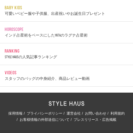
BABY KIDS
可愛いベビー服や子供服、出産祝いやお誕生日プレゼント
HOROSCOPE
インド占星術をベースにしたYATAのラグナ占星術
RANKING
STYLE HAUSの人気記事ランキング
VIDEOS
スタッフのバッグの中身紹介、商品レビュー動画
採用情報
プライバシーポリシー
運営会社
お問い合わせ
利用規約
お客様情報の外部送信について
プレスリリース・広告掲載