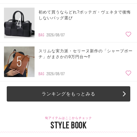
初めて買うならどれ?ボッテガ・ヴェネタで後悔
4
しないバッグ選び
BAG
2026/08/07
スリムな実力派・セリーヌ新作の「シャープポー
5
チ」がまさかの9万円台〜⁉
BAG
2026/08/07
ランキングをもっとみる
旬アイテムはここからチェック
STYLE BOOK