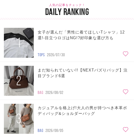
人気の記事をチェック！
DAILY RANKING
女子が選んだ「男性に着てほしいTシャツ」12
1
選!-目立つロゴはNG!?好印象な選び方も
TOPS
2026/07/30
まだ知られていない!!【NEXTバズりバッグ】注
2
目ブランド6選
BAG
2026/08/02
カジュアルを格上げ!大人の男が持つべき本革ボ
3
ディバッグ&ショルダーバッグ
BAG
2026/08/05