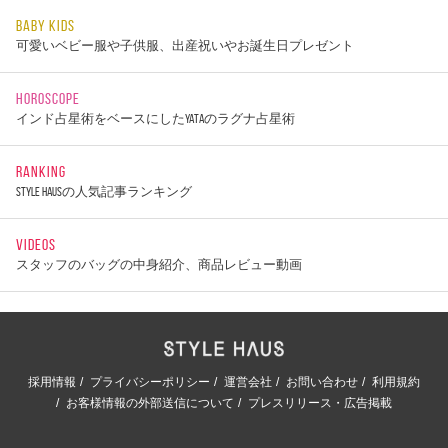
BABY KIDS
可愛いベビー服や子供服、出産祝いやお誕生日プレゼント
HOROSCOPE
インド占星術をベースにしたYATAのラグナ占星術
RANKING
STYLE HAUSの人気記事ランキング
VIDEOS
スタッフのバッグの中身紹介、商品レビュー動画
採用情報
プライバシーポリシー
運営会社
お問い合わせ
利用規約
お客様情報の外部送信について
プレスリリース・広告掲載