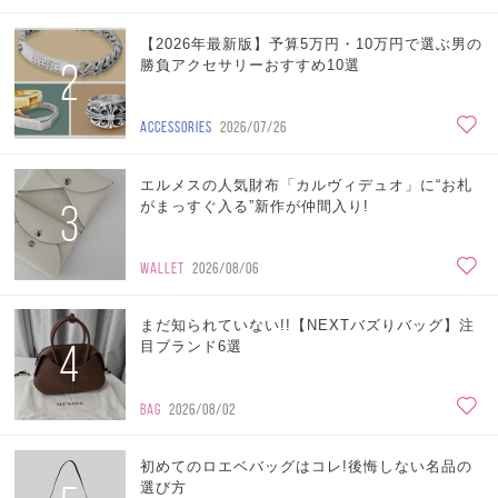
【2026年最新版】予算5万円・10万円で選ぶ男の
2
勝負アクセサリーおすすめ10選
ACCESSORIES
2026/07/26
エルメスの人気財布「カルヴィデュオ」に“お札
3
がまっすぐ入る”新作が仲間入り!
WALLET
2026/08/06
まだ知られていない!!【NEXTバズりバッグ】注
4
目ブランド6選
BAG
2026/08/02
初めてのロエベバッグはコレ!後悔しない名品の
選び方