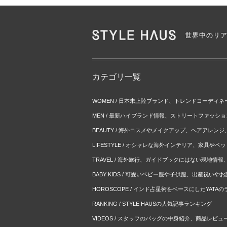
世界中のリ
カテゴリ一覧
WOMEN / 日本未上陸ブランド、トレンドコーディ
MEN / 最新ハイブランド情報、ストリートファッシ
BEAUTY / 海外コスメやメイクアップ、ヘアアレン
LIFESTYLE / オシャレな海外インテリア、家具や
TRAVEL / 海外旅行、ガイドブックにはない現地情
BABY KIDS / 可愛いベビー服や子供服、出産祝い
HOROSCOPE / インド占星術をベースにしたYATA
RANKING / STYLE HAUSの人気記事ランキング
VIDEOS / スタッフのバッグの中身紹介、商品レビュ