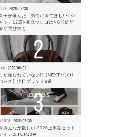
TOPS
2026/07/30
女子が選んだ「男性に着てほしいTシ
ャツ」12選!-目立つロゴはNG!?好印
象な選び方も
2
BAG
2026/08/02
まだ知られていない!!【NEXTバズり
バッグ】注目ブランド6選
3
WOMEN
2026/07/30
今みんなが欲しい!2026上半期ヒット
アイテムTOP10👑