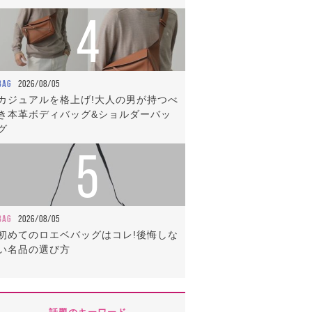
4
BAG
2026/08/05
カジュアルを格上げ!大人の男が持つべ
き本革ボディバッグ&ショルダーバッ
グ
5
BAG
2026/08/05
初めてのロエベバッグはコレ!後悔しな
い名品の選び方