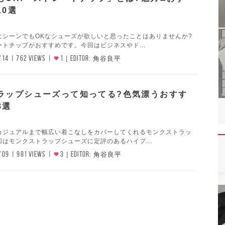
10選
なシーンでもOKなシューズが欲しいと思ったことはありませんか?
トチップがおすすめです。今回はビジネスやド...
/14
762 VIEWS
1
EDITOR:
角谷良平
ラップシューズって知ってる?色気漂うおすす
8選
カジュアルまで幅広い着こなしをカバーしてくれるモンクストラッ
はモンクストラップシューズに定評のあるハイブ...
/09
981 VIEWS
3
EDITOR:
角谷良平