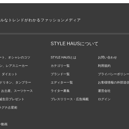
アルなトレンドがわかるファッションメディア
STYLE HAUSについて
ネート、オシャレのコツ
STYLE HAUSとは
お問い合わせ
ョン、レアスニーカー
カテゴリ一覧
利用規約
ジ、ダイエット
ブランド一覧
プライバシーポリシ
ベッドリネン、タンブラー
エディター一覧
お客様情報の外部送
報、お土産、スーツケース
ライター募集
運営会社
やお誕生日プレゼント
プレスリリース・広告掲載
ログイン
のラグナ占星術
ー動画