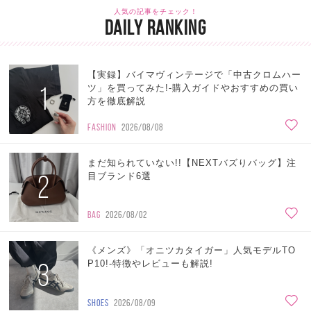
人気の記事をチェック！
DAILY RANKING
【実録】バイマヴィンテージで「中古クロムハー
1
ツ」を買ってみた!-購入ガイドやおすすめの買い
方を徹底解説
FASHION
2026/08/08
まだ知られていない!!【NEXTバズりバッグ】注
2
目ブランド6選
BAG
2026/08/02
《メンズ》「オニツカタイガー」人気モデルTO
3
P10!-特徴やレビューも解説!
SHOES
2026/08/09