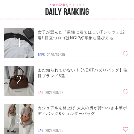
人気の記事をチェック！
DAILY RANKING
女子が選んだ「男性に着てほしいTシャツ」12
1
選!-目立つロゴはNG!?好印象な選び方も
TOPS
2026/07/30
まだ知られていない!!【NEXTバズりバッグ】注
2
目ブランド6選
BAG
2026/08/02
カジュアルを格上げ!大人の男が持つべき本革ボ
3
ディバッグ&ショルダーバッグ
BAG
2026/08/05