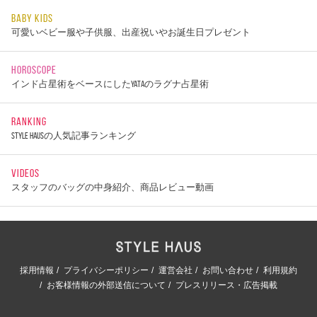
BABY KIDS
可愛いベビー服や子供服、出産祝いやお誕生日プレゼント
HOROSCOPE
インド占星術をベースにしたYATAのラグナ占星術
RANKING
STYLE HAUSの人気記事ランキング
VIDEOS
スタッフのバッグの中身紹介、商品レビュー動画
採用情報
プライバシーポリシー
運営会社
お問い合わせ
利用規約
お客様情報の外部送信について
プレスリリース・広告掲載