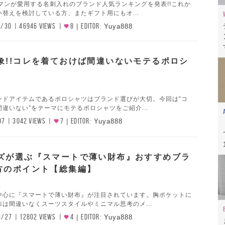
マンが愛用する名刺入れのブランド人気ランキングを発表!!これか
替えを検討している方、またギフト用にもオ...
1/30
46946 VIEWS
8
EDITOR:
Yuya888
象!!コレを着ておけば間違いないモテるポロシ
】
ンドアイテムであるポロシャツはブランド選びが大切。今回は‟コ
違いない”をテーマにモテるポロシャツをご紹介...
07
3042 VIEWS
7
EDITOR:
Yuya888
ズが選ぶ『スマートで薄い財布』おすすめブラ
方のポイント【総集編】
中心に『スマートで薄い財布』が注目されています。胸ポケットに
は間違いなくスーツスタイルやミニマル思考のメ...
3/27
12802 VIEWS
4
EDITOR:
Yuya888