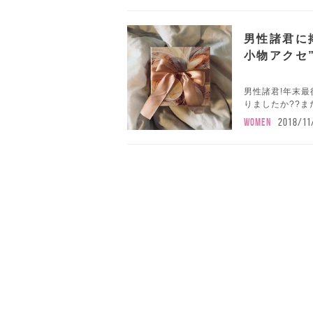
男性諸君に
小物アクセ
男性諸君!年末
りましたか??ま
WOMEN
2018/11