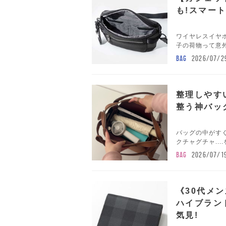
も!スマー
ワイヤレスイヤ
子の荷物って意外
BAG
2026/07/2
整理しやす
整う神バッ
バッグの中がす
クチャグチャ..
BAG
2026/07/1
《30代メ
ハイブラン
気見!