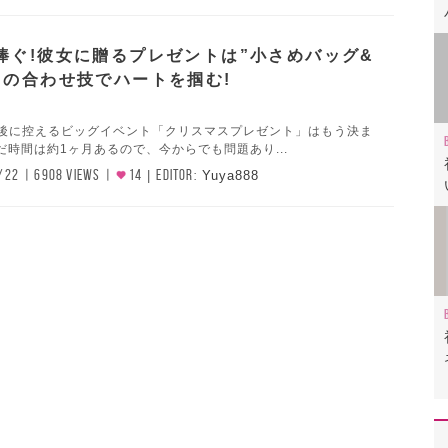
捧ぐ!彼女に贈るプレゼントは”小さめバッグ&
”の合わせ技でハートを掴む!
最後に控えるビッグイベント「クリスマスプレゼント」はもう決ま
だ時間は約1ヶ月あるので、今からでも問題あり...
/22
6908 VIEWS
14
EDITOR:
Yuya888