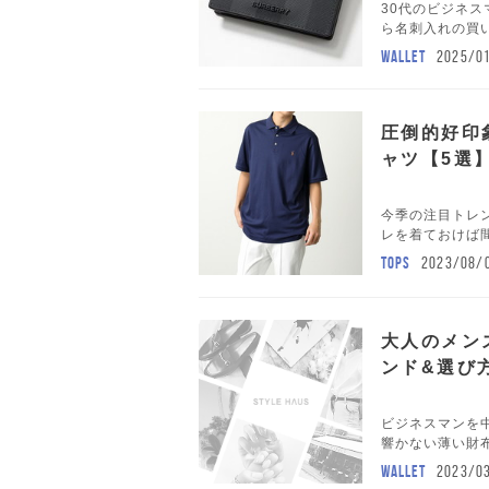
30代のビジネス
ら名刺入れの買い
WALLET
2025/0
圧倒的好印
ャツ【5選
今季の注目トレ
レを着ておけば間
TOPS
2023/08/
大人のメン
ンド&選び
ビジネスマンを
響かない薄い財布
WALLET
2023/0