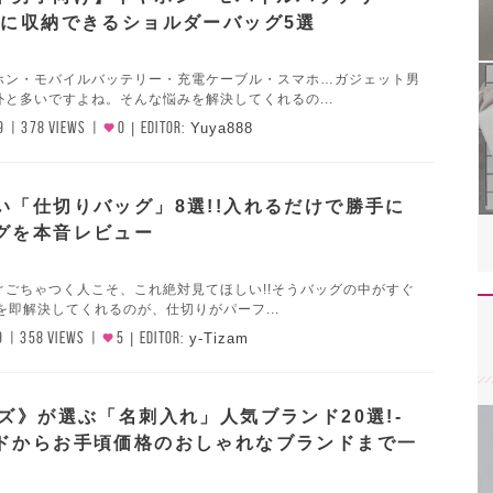
トに収納できるショルダーバッグ5選
ホン・モバイルバッテリー・充電ケーブル・スマホ…ガジェット男
と多いですよね。そんな悩みを解決してくれるの...
9
378 VIEWS
0
EDITOR:
Yuya888
い「仕切りバッグ」8選!!入れるだけで勝手に
グを本音レビュー
ぐごちゃつく人こそ、これ絶対見てほしい!!そうバッグの中がすぐ
..を即解決してくれるのが、仕切りがパーフ...
9
358 VIEWS
5
EDITOR:
y-Tizam
ンズ》が選ぶ「名刺入れ」人気ブランド20選!-
ドからお手頃価格のおしゃれなブランドまで一