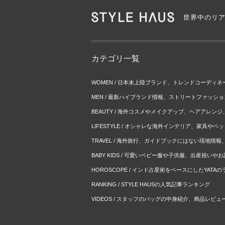
世界中のリ
カテゴリ一覧
WOMEN / 日本未上陸ブランド、トレンドコーディ
MEN / 最新ハイブランド情報、ストリートファッシ
BEAUTY / 海外コスメやメイクアップ、ヘアアレン
LIFESTYLE / オシャレな海外インテリア、家具や
TRAVEL / 海外旅行、ガイドブックにはない現地情
BABY KIDS / 可愛いベビー服や子供服、出産祝い
HOROSCOPE / インド占星術をベースにしたYATA
RANKING / STYLE HAUSの人気記事ランキング
VIDEOS / スタッフのバッグの中身紹介、商品レビュ