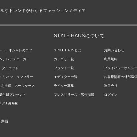
アルなトレンドがわかるファッションメディア
STYLE HAUSについて
ネート、オシャレのコツ
STYLE HAUSとは
お問い合わせ
ョン、レアスニーカー
カテゴリ一覧
利用規約
ジ、ダイエット
ブランド一覧
プライバシーポリシ
ベッドリネン、タンブラー
エディター一覧
お客様情報の外部送
報、お土産、スーツケース
ライター募集
運営会社
やお誕生日プレゼント
プレスリリース・広告掲載
ログイン
のラグナ占星術
ー動画