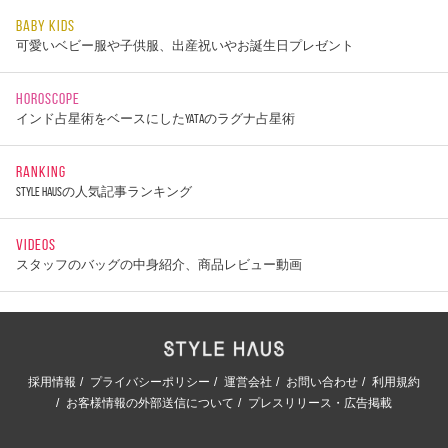
BABY KIDS
可愛いベビー服や子供服、出産祝いやお誕生日プレゼント
HOROSCOPE
インド占星術をベースにしたYATAのラグナ占星術
RANKING
STYLE HAUSの人気記事ランキング
VIDEOS
スタッフのバッグの中身紹介、商品レビュー動画
採用情報
プライバシーポリシー
運営会社
お問い合わせ
利用規約
お客様情報の外部送信について
プレスリリース・広告掲載