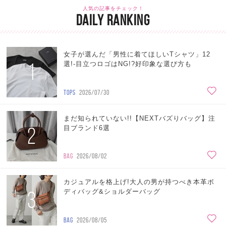
人気の記事をチェック！
DAILY RANKING
女子が選んだ「男性に着てほしいTシャツ」12
1
選!-目立つロゴはNG!?好印象な選び方も
TOPS
2026/07/30
まだ知られていない!!【NEXTバズりバッグ】注
2
目ブランド6選
BAG
2026/08/02
カジュアルを格上げ!大人の男が持つべき本革ボ
3
ディバッグ&ショルダーバッグ
BAG
2026/08/05