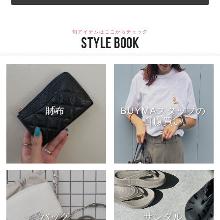
旬アイテムはここからチェック
STYLE BOOK
財布
BUYMAスタッフの
自腹買い
バッグ
サンダル