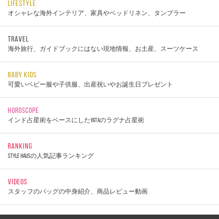
LIFESTYLE
オシャレな海外インテリア、家具やベッドリネン、タンブラー
TRAVEL
海外旅行、ガイドブックにはない現地情報、お土産、スーツケース
BABY KIDS
可愛いベビー服や子供服、出産祝いやお誕生日プレゼント
HOROSCOPE
インド占星術をベースにしたYATAのラグナ占星術
RANKING
STYLE HAUSの人気記事ランキング
VIDEOS
スタッフのバッグの中身紹介、商品レビュー動画