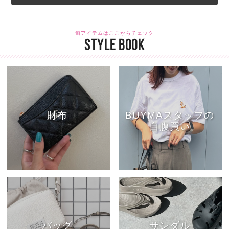
旬アイテムはここからチェック
STYLE BOOK
財布
BUYMAスタッフの
自腹買い
バッグ
サンダル