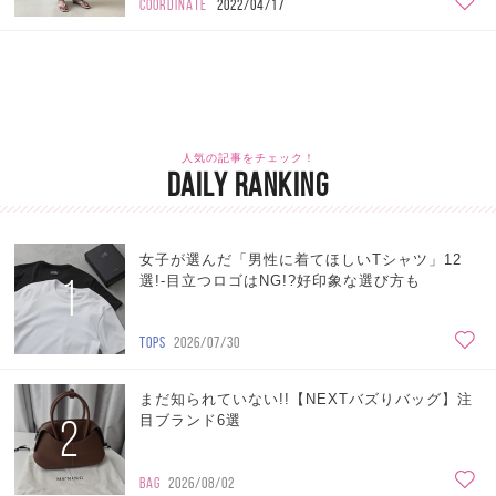
COORDINATE
2022/04/17
人気の記事をチェック！
DAILY RANKING
女子が選んだ「男性に着てほしいTシャツ」12
1
選!-目立つロゴはNG!?好印象な選び方も
TOPS
2026/07/30
まだ知られていない!!【NEXTバズりバッグ】注
2
目ブランド6選
BAG
2026/08/02