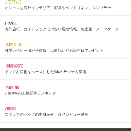
LIFESTYLE
オシャレな海外インテリア、家具やベッドリネン、タンブラー
TRAVEL
海外旅行、ガイドブックにはない現地情報、お土産、スーツケース
BABY KIDS
可愛いベビー服や子供服、出産祝いやお誕生日プレゼント
HOROSCOPE
インド占星術をベースにしたYATAのラグナ占星術
RANKING
STYLE HAUSの人気記事ランキング
VIDEOS
スタッフのバッグの中身紹介、商品レビュー動画