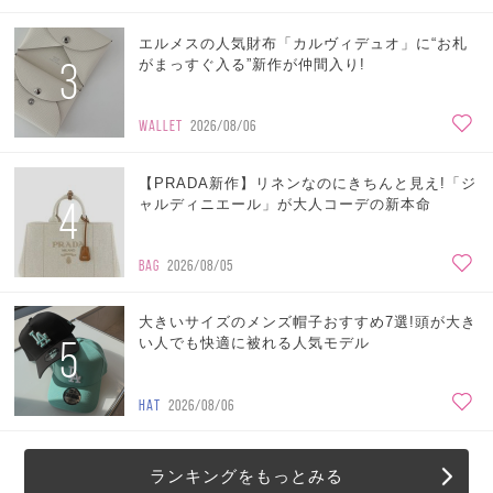
エルメスの人気財布「カルヴィデュオ」に“お札
3
がまっすぐ入る”新作が仲間入り!
WALLET
2026/08/06
【PRADA新作】リネンなのにきちんと見え!「ジ
4
ャルディニエール」が大人コーデの新本命
BAG
2026/08/05
大きいサイズのメンズ帽子おすすめ7選!頭が大き
5
い人でも快適に被れる人気モデル
HAT
2026/08/06
ランキングをもっとみる