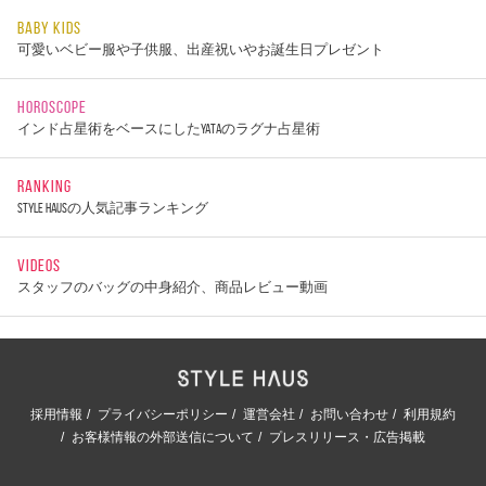
BABY KIDS
可愛いベビー服や子供服、出産祝いやお誕生日プレゼント
HOROSCOPE
インド占星術をベースにしたYATAのラグナ占星術
RANKING
STYLE HAUSの人気記事ランキング
VIDEOS
スタッフのバッグの中身紹介、商品レビュー動画
採用情報
プライバシーポリシー
運営会社
お問い合わせ
利用規約
お客様情報の外部送信について
プレスリリース・広告掲載