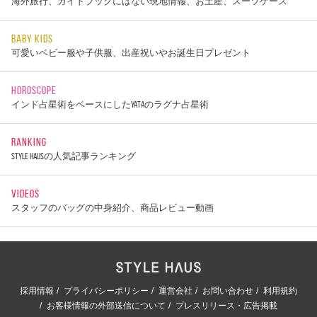
海外旅行、ガイドブックにはない現地情報、お土産、スーツケース
BABY KIDS
可愛いベビー服や子供服、出産祝いやお誕生日プレゼント
HOROSCOPE
インド占星術をベースにしたYATAのラグナ占星術
RANKING
STYLE HAUSの人気記事ランキング
VIDEOS
スタッフのバッグの中身紹介、商品レビュー動画
採用情報
プライバシーポリシー
運営会社
お問い合わせ
利用規約
お客様情報の外部送信について
プレスリリース・広告掲載