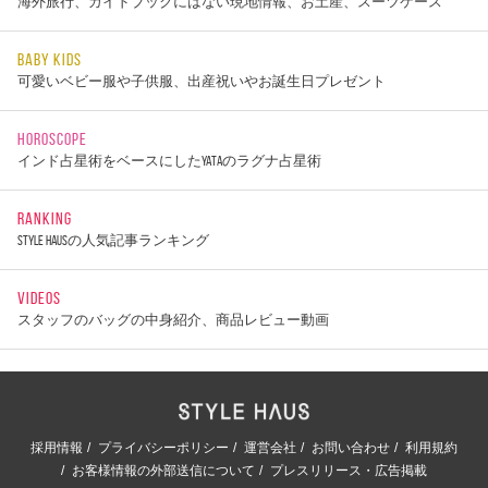
海外旅行、ガイドブックにはない現地情報、お土産、スーツケース
BABY KIDS
可愛いベビー服や子供服、出産祝いやお誕生日プレゼント
HOROSCOPE
インド占星術をベースにしたYATAのラグナ占星術
RANKING
STYLE HAUSの人気記事ランキング
VIDEOS
スタッフのバッグの中身紹介、商品レビュー動画
採用情報
プライバシーポリシー
運営会社
お問い合わせ
利用規約
お客様情報の外部送信について
プレスリリース・広告掲載