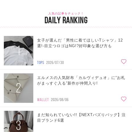
人気の記事をチェック！
DAILY RANKING
女子が選んだ「男性に着てほしいTシャツ」12
1
選!-目立つロゴはNG!?好印象な選び方も
TOPS
2026/07/30
エルメスの人気財布「カルヴィデュオ」に“お札
2
がまっすぐ入る”新作が仲間入り!
WALLET
2026/08/06
まだ知られていない!!【NEXTバズりバッグ】注
3
目ブランド6選