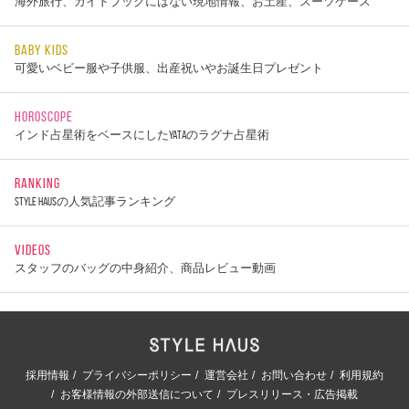
海外旅行、ガイドブックにはない現地情報、お土産、スーツケース
BABY KIDS
可愛いベビー服や子供服、出産祝いやお誕生日プレゼント
HOROSCOPE
インド占星術をベースにしたYATAのラグナ占星術
RANKING
STYLE HAUSの人気記事ランキング
VIDEOS
スタッフのバッグの中身紹介、商品レビュー動画
採用情報
プライバシーポリシー
運営会社
お問い合わせ
利用規約
お客様情報の外部送信について
プレスリリース・広告掲載