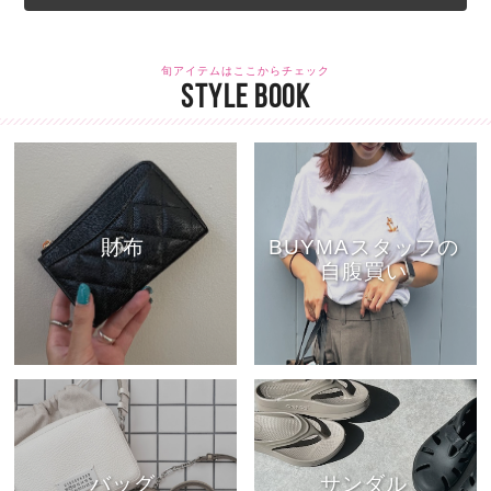
旬アイテムはここからチェック
STYLE BOOK
財布
BUYMAスタッフの
自腹買い
バッグ
サンダル