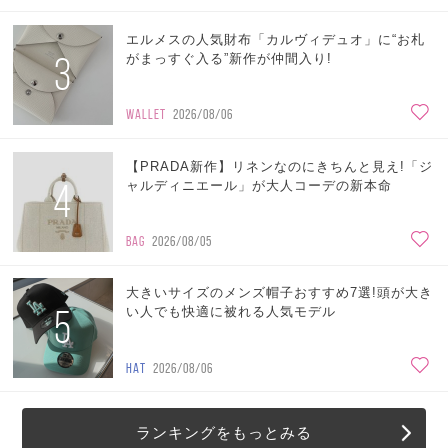
エルメスの人気財布「カルヴィデュオ」に“お札
3
がまっすぐ入る”新作が仲間入り!
WALLET
2026/08/06
【PRADA新作】リネンなのにきちんと見え!「ジ
4
ャルディニエール」が大人コーデの新本命
BAG
2026/08/05
大きいサイズのメンズ帽子おすすめ7選!頭が大き
5
い人でも快適に被れる人気モデル
HAT
2026/08/06
ランキングをもっとみる