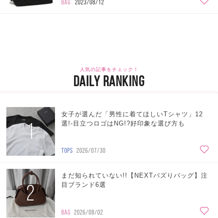
BAG
2023/08/12
人気の記事をチェック！
DAILY RANKING
女子が選んだ「男性に着てほしいTシャツ」12
1
選!-目立つロゴはNG!?好印象な選び方も
TOPS
2026/07/30
まだ知られていない!!【NEXTバズりバッグ】注
2
目ブランド6選
BAG
2026/08/02