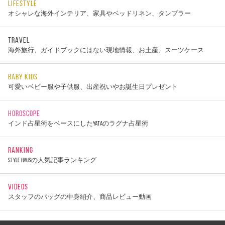
LIFESTYLE
オシャレな海外インテリア、家具やベッドリネン、タンブラー
TRAVEL
海外旅行、ガイドブックにはない現地情報、お土産、スーツケース
BABY KIDS
可愛いベビー服や子供服、出産祝いやお誕生日プレゼント
HOROSCOPE
インド占星術をベースにしたYATAのラグナ占星術
RANKING
STYLE HAUSの人気記事ランキング
VIDEOS
スタッフのバッグの中身紹介、商品レビュー動画