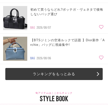
初めて買うならどれ?ボッテガ・ヴェネタで後悔
4
しないバッグ選び
BAG
2026/08/07
【BTSジミンの空港ルックで話題 】Dior新作「A
5
rchie」バッグに視線集中!
BAG
2026/08/06
ランキングをもっとみる
旬アイテムはここからチェック
STYLE BOOK