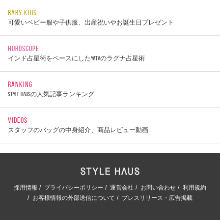
BABY KIDS
可愛いベビー服や子供服、出産祝いやお誕生日プレゼント
HOROSCOPE
インド占星術をベースにしたYATAのラグナ占星術
RANKING
STYLE HAUSの人気記事ランキング
VIDEOS
スタッフのバッグの中身紹介、商品レビュー動画
採用情報
プライバシーポリシー
運営会社
お問い合わせ
利用規約
お客様情報の外部送信について
プレスリリース・広告掲載