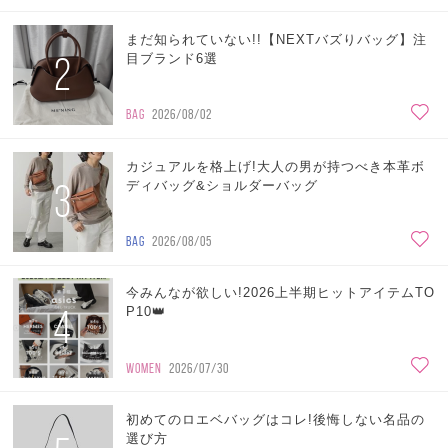
まだ知られていない!!【NEXTバズりバッグ】注
2
目ブランド6選
BAG
2026/08/02
カジュアルを格上げ!大人の男が持つべき本革ボ
3
ディバッグ&ショルダーバッグ
BAG
2026/08/05
今みんなが欲しい!2026上半期ヒットアイテムTO
4
P10👑
WOMEN
2026/07/30
初めてのロエベバッグはコレ!後悔しない名品の
選び方