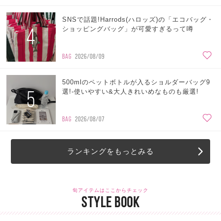
SNSで話題!Harrods(ハロッズ)の「エコバッグ・
4
ショッピングバッグ」が可愛すぎるって噂
BAG
2026/08/09
500mlのペットボトルが入るショルダーバッグ9
5
選!-使いやすい&大人きれいめなものも厳選!
BAG
2026/08/07
ランキングをもっとみる
旬アイテムはここからチェック
STYLE BOOK