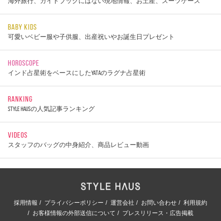
海外旅行、ガイドブックにはない現地情報、お土産、スーツケース
BABY KIDS
可愛いベビー服や子供服、出産祝いやお誕生日プレゼント
HOROSCOPE
インド占星術をベースにしたYATAのラグナ占星術
RANKING
STYLE HAUSの人気記事ランキング
VIDEOS
スタッフのバッグの中身紹介、商品レビュー動画
採用情報
プライバシーポリシー
運営会社
お問い合わせ
利用規約
お客様情報の外部送信について
プレスリリース・広告掲載