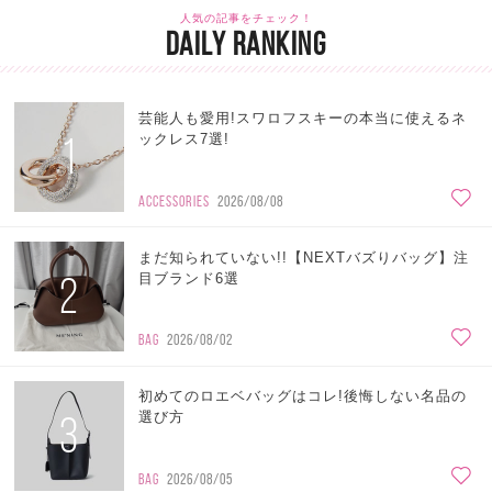
人気の記事をチェック！
DAILY RANKING
芸能人も愛用!スワロフスキーの本当に使えるネ
1
ックレス7選!
ACCESSORIES
2026/08/08
まだ知られていない!!【NEXTバズりバッグ】注
2
目ブランド6選
BAG
2026/08/02
初めてのロエベバッグはコレ!後悔しない名品の
3
選び方
BAG
2026/08/05