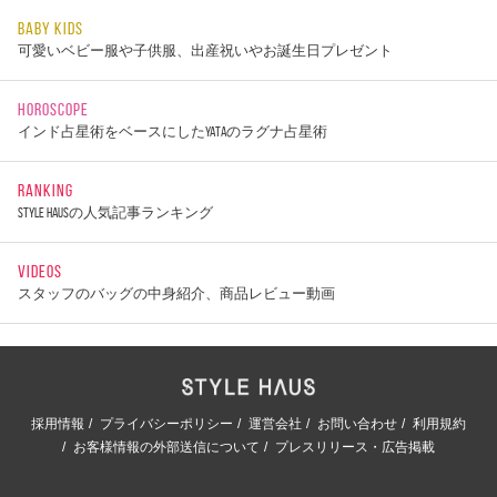
BABY KIDS
可愛いベビー服や子供服、出産祝いやお誕生日プレゼント
HOROSCOPE
インド占星術をベースにしたYATAのラグナ占星術
RANKING
STYLE HAUSの人気記事ランキング
VIDEOS
スタッフのバッグの中身紹介、商品レビュー動画
採用情報
プライバシーポリシー
運営会社
お問い合わせ
利用規約
お客様情報の外部送信について
プレスリリース・広告掲載