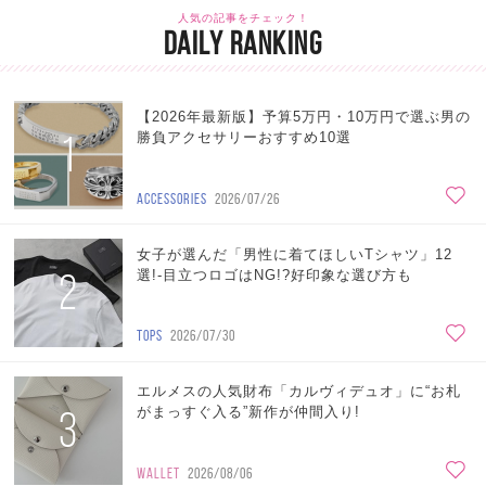
人気の記事をチェック！
DAILY RANKING
【2026年最新版】予算5万円・10万円で選ぶ男の
1
勝負アクセサリーおすすめ10選
ACCESSORIES
2026/07/26
女子が選んだ「男性に着てほしいTシャツ」12
2
選!-目立つロゴはNG!?好印象な選び方も
TOPS
2026/07/30
エルメスの人気財布「カルヴィデュオ」に“お札
3
がまっすぐ入る”新作が仲間入り!
WALLET
2026/08/06