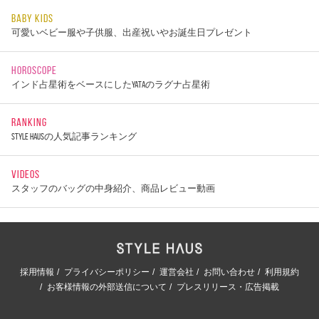
BABY KIDS
可愛いベビー服や子供服、出産祝いやお誕生日プレゼント
HOROSCOPE
インド占星術をベースにしたYATAのラグナ占星術
RANKING
STYLE HAUSの人気記事ランキング
VIDEOS
スタッフのバッグの中身紹介、商品レビュー動画
採用情報
プライバシーポリシー
運営会社
お問い合わせ
利用規約
お客様情報の外部送信について
プレスリリース・広告掲載