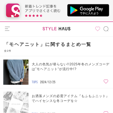
「モヘアニット」に関するまとめ一覧
全2件
大人の色気が堪らない!!2025年冬のメンズコーデ
は”モヘアニット“が流行中!?
TOPS
2024/12/25
お洒落メンズの必需アイテム『もふもふニット』
でハイセンスな冬コーデを☆