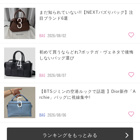
まだ知られていない!!【NEXTバズりバッグ】注
3
目ブランド6選
BAG
2026/08/02
初めて買うならどれ?ボッテガ・ヴェネタで後悔
4
しないバッグ選び
BAG
2026/08/07
【BTSジミンの空港ルックで話題 】Dior新作「A
5
rchie」バッグに視線集中!
BAG
2026/08/06
ランキングをもっとみる