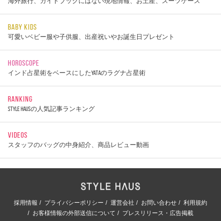
海外旅行、ガイドブックにはない現地情報、お土産、スーツケース
BABY KIDS
可愛いベビー服や子供服、出産祝いやお誕生日プレゼント
HOROSCOPE
インド占星術をベースにしたYATAのラグナ占星術
RANKING
STYLE HAUSの人気記事ランキング
VIDEOS
スタッフのバッグの中身紹介、商品レビュー動画
採用情報
プライバシーポリシー
運営会社
お問い合わせ
利用規約
お客様情報の外部送信について
プレスリリース・広告掲載