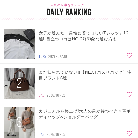
人気の記事をチェック！
DAILY RANKING
女子が選んだ「男性に着てほしいTシャツ」12
1
選!-目立つロゴはNG!?好印象な選び方も
TOPS
2026/07/30
まだ知られていない!!【NEXTバズりバッグ】注
2
目ブランド6選
BAG
2026/08/02
カジュアルを格上げ!大人の男が持つべき本革ボ
3
ディバッグ&ショルダーバッグ
BAG
2026/08/05