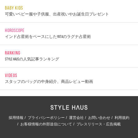
BABY KIDS
可愛いベビー服や子供服、出産祝いやお誕生日プレゼント
HOROSCOPE
インド占星術をベースにしたYATAのラグナ占星術
RANKING
STYLE HAUSの人気記事ランキング
VIDEOS
スタッフのバッグの中身紹介、商品レビュー動画
採用情報
プライバシーポリシー
運営会社
お問い合わせ
利用規約
お客様情報の外部送信について
プレスリリース・広告掲載