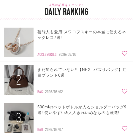
人気の記事をチェック！
DAILY RANKING
芸能人も愛用!スワロフスキーの本当に使えるネ
1
ックレス7選!
ACCESSORIES
2026/08/08
まだ知られていない!!【NEXTバズりバッグ】注
2
目ブランド6選
BAG
2026/08/02
500mlのペットボトルが入るショルダーバッグ9
3
選!-使いやすい&大人きれいめなものも厳選!
BAG
2026/08/07