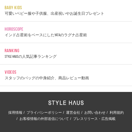
BABY KIDS
可愛いベビー服や子供服、出産祝いやお誕生日プレゼント
HOROSCOPE
インド占星術をベースにしたYATAのラグナ占星術
RANKING
STYLE HAUSの人気記事ランキング
VIDEOS
スタッフのバッグの中身紹介、商品レビュー動画
採用情報
プライバシーポリシー
運営会社
お問い合わせ
利用規約
お客様情報の外部送信について
プレスリリース・広告掲載