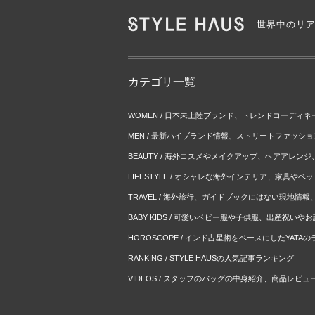
世界中のリ
カテゴリ一覧
WOMEN / 日本未上陸ブランド、トレンドコーディ
MEN / 最新ハイブランド情報、ストリートファッシ
BEAUTY / 海外コスメやメイクアップ、ヘアアレン
LIFESTYLE / オシャレな海外インテリア、家具や
TRAVEL / 海外旅行、ガイドブックにはない現地情
BABY KIDS / 可愛いベビー服や子供服、出産祝い
HOROSCOPE / インド占星術をベースにしたYATA
RANKING / STYLE HAUSの人気記事ランキング
VIDEOS / スタッフのバッグの中身紹介、商品レビュ