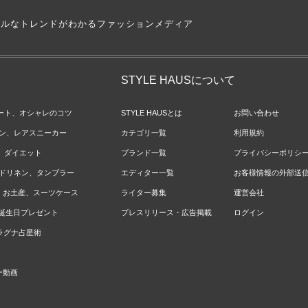
アルなトレンドがわかるファッションメディア
STYLE HAUSについて
ネート、オシャレのコツ
STYLE HAUSとは
お問い合わせ
ョン、レアスニーカー
カテゴリ一覧
利用規約
ジ、ダイエット
ブランド一覧
プライバシーポリシ
ベッドリネン、タンブラー
エディター一覧
お客様情報の外部送
報、お土産、スーツケース
ライター募集
運営会社
やお誕生日プレゼント
プレスリリース・広告掲載
ログイン
のラグナ占星術
ー動画