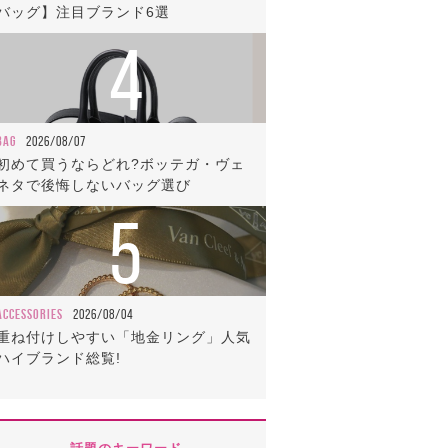
バッグ】注目ブランド6選
4
BAG
2026/08/07
初めて買うならどれ?ボッテガ・ヴェ
ネタで後悔しないバッグ選び
5
ACCESSORIES
2026/08/04
重ね付けしやすい「地金リング」人気
ハイブランド総覧!