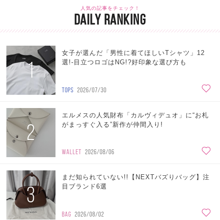
人気の記事をチェック！
DAILY RANKING
女子が選んだ「男性に着てほしいTシャツ」12
1
選!-目立つロゴはNG!?好印象な選び方も
TOPS
2026/07/30
エルメスの人気財布「カルヴィデュオ」に“お札
2
がまっすぐ入る”新作が仲間入り!
WALLET
2026/08/06
まだ知られていない!!【NEXTバズりバッグ】注
3
目ブランド6選
BAG
2026/08/02