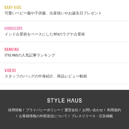
BABY KIDS
可愛いベビー服や子供服、出産祝いやお誕生日プレゼント
HOROSCOPE
インド占星術をベースにしたYATAのラグナ占星術
RANKING
STYLE HAUSの人気記事ランキング
VIDEOS
スタッフのバッグの中身紹介、商品レビュー動画
採用情報
プライバシーポリシー
運営会社
お問い合わせ
利用規約
お客様情報の外部送信について
プレスリリース・広告掲載