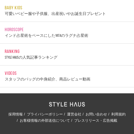
BABY KIDS
可愛いベビー服や子供服、出産祝いやお誕生日プレゼント
HOROSCOPE
インド占星術をベースにしたYATAのラグナ占星術
RANKING
STYLE HAUSの人気記事ランキング
VIDEOS
スタッフのバッグの中身紹介、商品レビュー動画
採用情報
プライバシーポリシー
運営会社
お問い合わせ
利用規約
お客様情報の外部送信について
プレスリリース・広告掲載