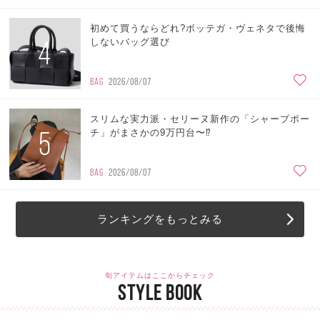
初めて買うならどれ?ボッテガ・ヴェネタで後悔
4
しないバッグ選び
BAG
2026/08/07
スリムな実力派・セリーヌ新作の「シャープポー
5
チ」がまさかの9万円台〜⁉
BAG
2026/08/07
ランキングをもっとみる
旬アイテムはここからチェック
STYLE BOOK