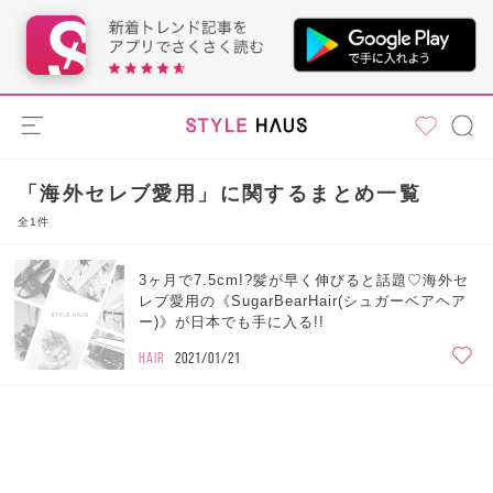
「海外セレブ愛用」に関するまとめ一覧
全1件
3ヶ月で7.5cm!?髪が早く伸びると話題♡海外セ
レブ愛用の《SugarBearHair(シュガーベアヘア
ー)》が日本でも手に入る!!
HAIR
2021/01/21