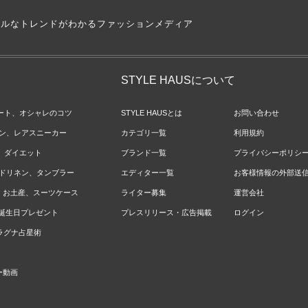
アルなトレンドがわかるファッションメディア
STYLE HAUSについて
ネート、オシャレのコツ
STYLE HAUSとは
お問い合わせ
ョン、レアスニーカー
カテゴリ一覧
利用規約
ジ、ダイエット
ブランド一覧
プライバシーポリシ
ベッドリネン、タンブラー
エディター一覧
お客様情報の外部送
報、お土産、スーツケース
ライター募集
運営会社
やお誕生日プレゼント
プレスリリース・広告掲載
ログイン
のラグナ占星術
ー動画