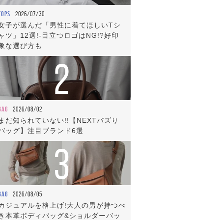
TOPS
2026/07/30
女子が選んだ「男性に着てほしいTシ
ャツ」12選!-目立つロゴはNG!?好印
象な選び方も
2
BAG
2026/08/02
まだ知られていない!!【NEXTバズり
バッグ】注目ブランド6選
3
BAG
2026/08/05
カジュアルを格上げ!大人の男が持つべ
き本革ボディバッグ&ショルダーバッ