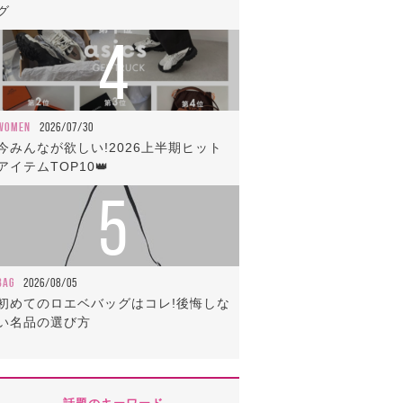
グ
4
WOMEN
2026/07/30
今みんなが欲しい!2026上半期ヒット
アイテムTOP10👑
5
BAG
2026/08/05
初めてのロエベバッグはコレ!後悔しな
い名品の選び方