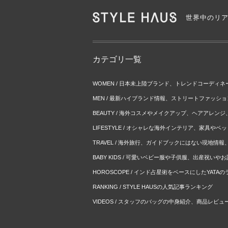
世界中のリ
カテゴリ一覧
WOMEN / 日本未上陸ブランド、トレンドコーディ
MEN / 最新ハイブランド情報、ストリートファッシ
BEAUTY / 海外コスメやメイクアップ、ヘアアレン
LIFESTYLE / オシャレな海外インテリア、家具や
TRAVEL / 海外旅行、ガイドブックにはない現地情
BABY KIDS / 可愛いベビー服や子供服、出産祝い
HOROSCOPE / インド占星術をベースにしたYATA
RANKING / STYLE HAUSの人気記事ランキング
VIDEOS / スタッフのバッグの中身紹介、商品レビュ