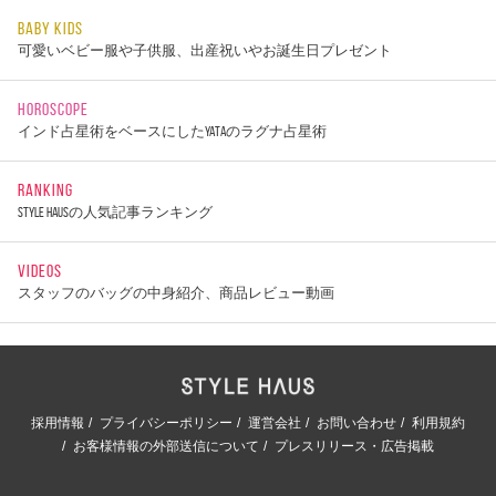
BABY KIDS
可愛いベビー服や子供服、出産祝いやお誕生日プレゼント
HOROSCOPE
インド占星術をベースにしたYATAのラグナ占星術
RANKING
STYLE HAUSの人気記事ランキング
VIDEOS
スタッフのバッグの中身紹介、商品レビュー動画
採用情報
プライバシーポリシー
運営会社
お問い合わせ
利用規約
お客様情報の外部送信について
プレスリリース・広告掲載