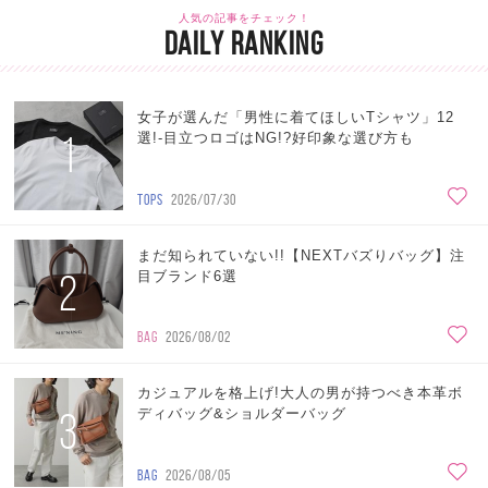
人気の記事をチェック！
DAILY RANKING
女子が選んだ「男性に着てほしいTシャツ」12
1
選!-目立つロゴはNG!?好印象な選び方も
TOPS
2026/07/30
まだ知られていない!!【NEXTバズりバッグ】注
2
目ブランド6選
BAG
2026/08/02
カジュアルを格上げ!大人の男が持つべき本革ボ
3
ディバッグ&ショルダーバッグ
BAG
2026/08/05