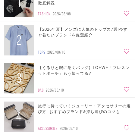
1
徹底解説
FASHION
2026/08/08
【2026年夏】メンズに人気のトップス7選!今す
2
ぐ着たいブランドを厳選紹介
TOPS
2026/08/10
【くるりと腕に巻くバッグ】LOEWE「ブレスレ
3
ットポーチ」もう知ってる?
BAG
2026/08/10
旅行に持っていくジュエリー・アクセサリーの選
4
び方! おすすめブランド&持ち運びのコツも
ACCESSORIES
2026/08/10