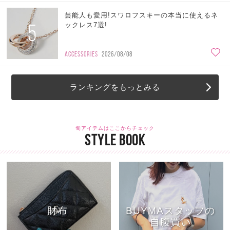
芸能人も愛用!スワロフスキーの本当に使えるネ
5
ックレス7選!
ACCESSORIES
2026/08/08
ランキングをもっとみる
旬アイテムはここからチェック
STYLE BOOK
財布
BUYMAスタッフの
自腹買い