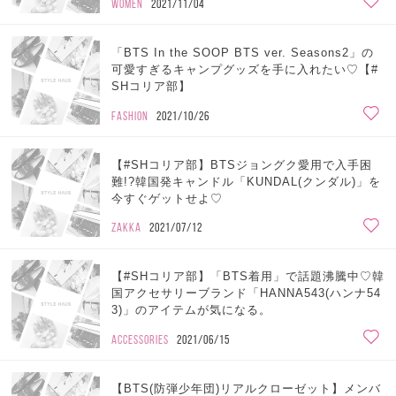
WOMEN
2021/11/04
「BTS In the SOOP BTS ver. Seasons2」の
可愛すぎるキャンプグッズを手に入れたい♡【#
SHコリア部】
FASHION
2021/10/26
【#SHコリア部】BTSジョングク愛用で入手困
難!?韓国発キャンドル「KUNDAL(クンダル)」を
今すぐゲットせよ♡
ZAKKA
2021/07/12
【#SHコリア部】「BTS着用」で話題沸騰中♡韓
国アクセサリーブランド「HANNA543(ハンナ54
3)」のアイテムが気になる。
ACCESSORIES
2021/06/15
【BTS(防弾少年団)リアルクローゼット】メンバ