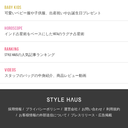
BABY KIDS
可愛いベビー服や子供服、出産祝いやお誕生日プレゼント
HOROSCOPE
インド占星術をベースにしたYATAのラグナ占星術
RANKING
STYLE HAUSの人気記事ランキング
VIDEOS
スタッフのバッグの中身紹介、商品レビュー動画
採用情報
プライバシーポリシー
運営会社
お問い合わせ
利用規約
お客様情報の外部送信について
プレスリリース・広告掲載