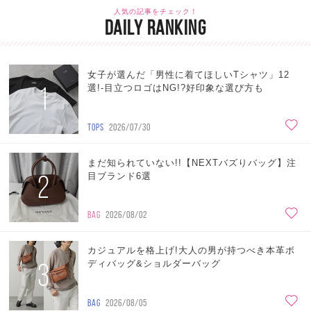
人気の記事をチェック！
DAILY RANKING
女子が選んだ「男性に着てほしいTシャツ」12
1
選!-目立つロゴはNG!?好印象な選び方も
TOPS
2026/07/30
まだ知られていない!!【NEXTバズりバッグ】注
2
目ブランド6選
BAG
2026/08/02
カジュアルを格上げ!大人の男が持つべき本革ボ
3
ディバッグ&ショルダーバッグ
BAG
2026/08/05