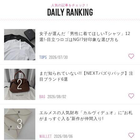
人気の記事をチェック！
DAILY RANKING
女子が選んだ「男性に着てほしいTシャツ」12
1
選!-目立つロゴはNG!?好印象な選び方も
TOPS
2026/07/30
まだ知られていない!!【NEXTバズりバッグ】注
2
目ブランド6選
BAG
2026/08/02
エルメスの人気財布「カルヴィデュオ」に“お札
3
がまっすぐ入る”新作が仲間入り!
WALLET
2026/08/06