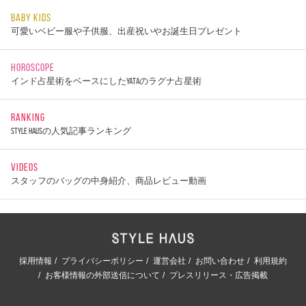
BABY KIDS
可愛いベビー服や子供服、出産祝いやお誕生日プレゼント
HOROSCOPE
インド占星術をベースにしたYATAのラグナ占星術
RANKING
STYLE HAUSの人気記事ランキング
VIDEOS
スタッフのバッグの中身紹介、商品レビュー動画
採用情報
プライバシーポリシー
運営会社
お問い合わせ
利用規約
お客様情報の外部送信について
プレスリリース・広告掲載